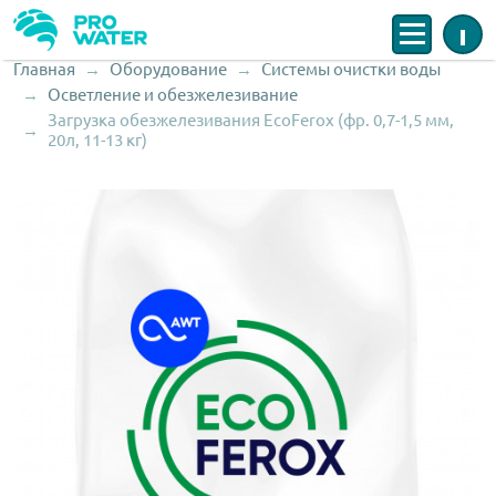
Меню
Инфо
Главная
Оборудование
Системы очистки воды
Строка навигации
Осветление и обезжелезивание
Загрузка обезжелезивания EcoFerox (фр. 0,7-1,5 мм,
20л, 11-13 кг)