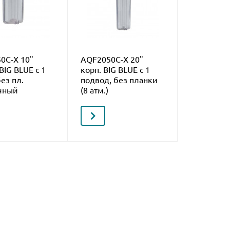
0C-Х 10"
AQF2050С-Х 20"
BIG BLUE c 1
корп. BIG BLUE c 1
без пл.
подвод, без планки
чный
(8 атм.)