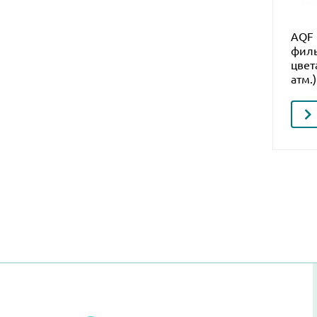
AQF 
филь
цвета
атм.)