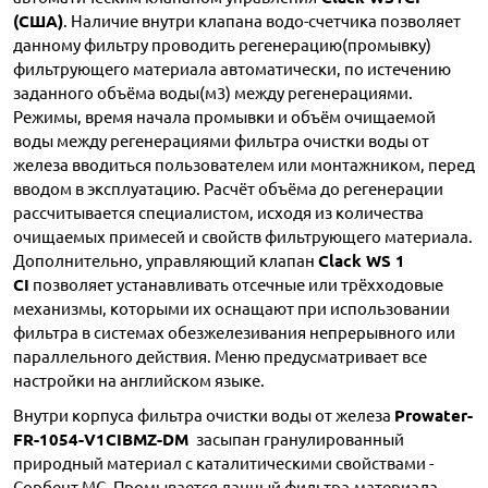
(США)
. Наличие внутри клапана водо-счетчика позволяет
данному фильтру проводить регенерацию(промывку)
фильтрующего материала автоматически, по истечению
заданного объёма воды(м3) между регенерациями.
Режимы, время начала промывки и объём очищаемой
воды между регенерациями фильтра очистки воды от
железа вводиться пользователем или монтажником, перед
вводом в эксплуатацию. Расчёт объёма до регенерации
рассчитывается специалистом, исходя из количества
очищаемых примесей и свойств фильтрующего материала.
Дополнительно, управляющий клапан
Clack WS 1
CI
позволяет устанавливать отсечные или трёхходовые
механизмы, которыми их оснащают при использовании
фильтра в системах обезжелезивания непрерывного или
параллельного действия. Меню предусматривает все
настройки на английском языке.
Внутри корпуса фильтра очистки воды от железа
Prowater-
FR-1054-V1CIBMZ-DM
засыпан гранулированный
природный материал с каталитическими свойствами -
Сорбент МС. Промывается данный фильтра-материала