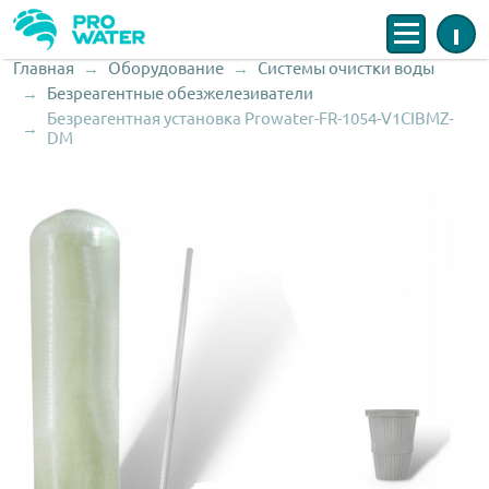
Меню
Инфо
Главная
Оборудование
Системы очистки воды
Строка навигации
Безреагентные обезжелезиватели
Безреагентная установка Prowater-FR-1054-V1CIBMZ-
DM