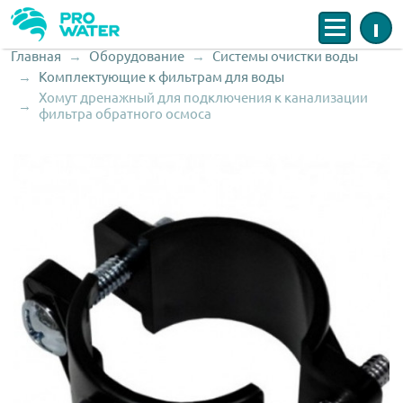
Меню
Инфо
Главная
Оборудование
Системы очистки воды
Строка навигации
Комплектующие к фильтрам для воды
Хомут дренажный для подключения к канализации
фильтра обратного осмоса