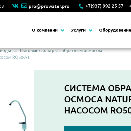
+7(937) 992 25 57
pro@prowater.pro
с 3
Основная навигация
О компании
Услуги
Оборудовани
 воды
Бытовые фильтры с обратным осмосом
асосом RO50-A1
СИСТЕМА ОБР
ОСМОСА NATU
НАСОСОМ RO50