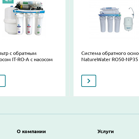
ьтр с обратным
Система обратного осмо
осом IT-RO-A с насосом
NatureWater RO50-NP35
Основная навигация
О компании
Услуги