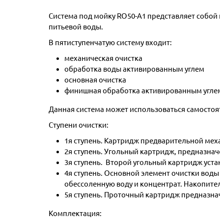
Система под мойку RO50-A1 представляет собой 
питьевой воды.
В пятиступенчатую систему входит:
механическая очистка
обработка воды активированным углем
основная очистка
финишная обработка активированным угле
Данная система может использоваться самостоят
Ступени очистки:
1я ступень. Картридж предварительной меха
2я ступень. Угольный картридж, предназна
3я ступень. Второй угольный картридж уст
4я ступень. Основной элемент очистки вод
обессоленную воду и концентрат. Накопит
5я ступень. Проточный картридж предназна
Комплектация: