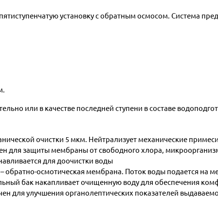
пятиступенчатую установку с обратным осмосом. Система пред
м.
ельно или в качестве последней ступени в составе водоподгот
нической очистки 5 мкм. Нейтрализует механические примеси (
чен для защиты мембраны от свободного хлора, микроорганиз
анавливается для доочистки воды
ы – обратно-осмотическая мембрана. Поток воды подается на 
ельный бак накапливает очищенную воду для обеспечения ком
чен для улучшения органолептических показателей выдаваемо